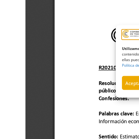
Utilizamo
contenido
ellas pued
Política d
Acepta