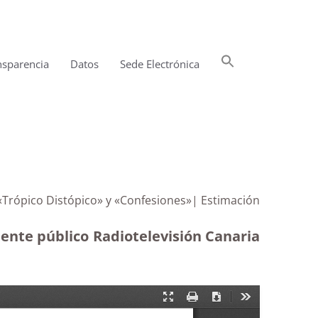
Buscar:
nsparencia
Datos
Sede Electrónica
Botón de búsqueda
 «Trópico Distópico» y «Confesiones»| Estimación
 ente público Radiotelevisión Canaria