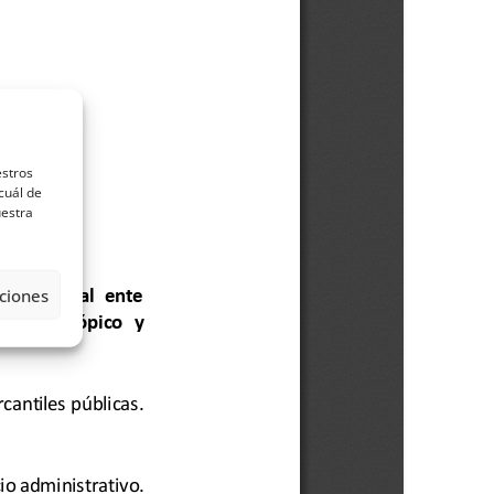
estros
cuál de
uestra
ciones