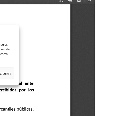
estros
cuál de
uestra
ciones