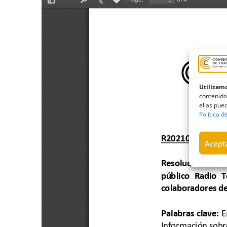
Utilizamo
contenido
ellas pued
Política d
Acepta