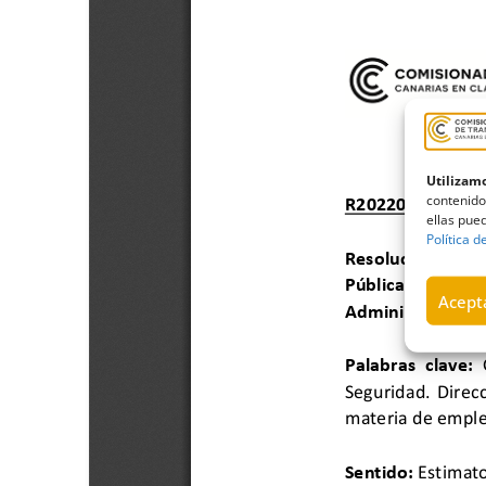
Utilizamo
contenido
ellas pued
Política d
Acepta