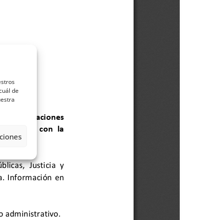
estros
cuál de
uestra
ciones