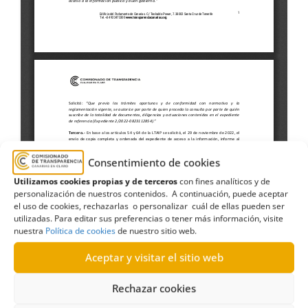
Consentimiento de cookies
Utilizamos cookies propias y de terceros
con fines analíticos y de
personalización de nuestros contenidos. A continuación, puede aceptar
el uso de cookies, rechazarlas o personalizar cuál de ellas pueden ser
utilizadas. Para editar sus preferencias o tener más información, visite
Antigua
,
aprobación plan
,
Caleta de Fuste
,
nuestra
Política de cookies
de nuestro sitio web.
Consejería de Transición Ecológica
,
Derecho de
Aceptar y visitar el sitio web
acceso
,
Fuerteventura
,
Hospital Universitario
Doctor Negrín
,
Plan de Moderninzación
,
Rechazar cookies
planificación territorial
,
Sector Turíscito