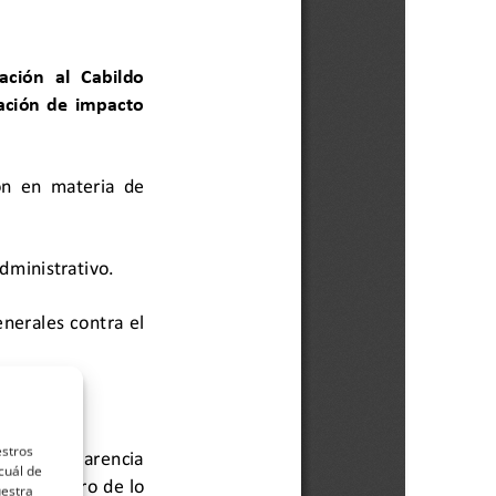
estros
cuál de
uestra