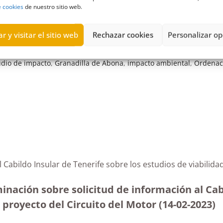
e cookies
de nuestro sitio web.
r y visitar el sitio web
Rechazar cookies
Personalizar op
udio de impacto
,
Granadilla de Abona
,
impacto ambiental
,
Ordenaci
l Cabildo Insular de Tenerife sobre los estudios de viabilid
nación sobre solicitud de información al Cabi
 proyecto del Circuito del Motor (14-02-2023
)