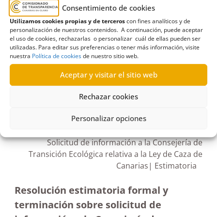
de Caza de Canarias
,
derecho a información
,
Consentimiento de cookies
Gobierno de Canarias
,
Ley 7/1998
,
Lucha contra el
Utilizamos cookies propias y de terceros
con fines analíticos y de
Cambio Climático y Planificación Territorial
,
zonas
personalización de nuestros contenidos. A continuación, puede aceptar
el uso de cookies, rechazarlas o personalizar cuál de ellas pueden ser
de seguridad
utilizadas. Para editar sus preferencias o tener más información, visite
nuestra
Política de cookies
de nuestro sitio web.
Aceptar y visitar el sitio web
Rechazar cookies
R427/2022
03/04/2023
Personalizar opciones
Solicitud de información a la Consejería de
Transición Ecológica relativa a la Ley de Caza de
Canarias| Estimatoria
Resolución estimatoria formal y
terminación sobre solicitud de