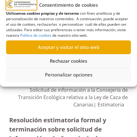
de Caza de Canarias
,
derecho a información
,
Consentimiento de cookies
Gobierno de Canarias
,
Ley 7/1998
,
Lucha contra el
Utilizamos cookies propias y de terceros
con fines analíticos y de
Cambio Climático y Planificación Territorial
,
zonas
personalización de nuestros contenidos. A continuación, puede aceptar
el uso de cookies, rechazarlas o personalizar cuál de ellas pueden ser
de seguridad
utilizadas. Para editar sus preferencias o tener más información, visite
nuestra
Política de cookies
de nuestro sitio web.
Aceptar y visitar el sitio web
Rechazar cookies
R427/2022
03/04/2023
Personalizar opciones
Solicitud de información a la Consejería de
Transición Ecológica relativa a la Ley de Caza de
Canarias| Estimatoria
Resolución estimatoria formal y
terminación sobre solicitud de