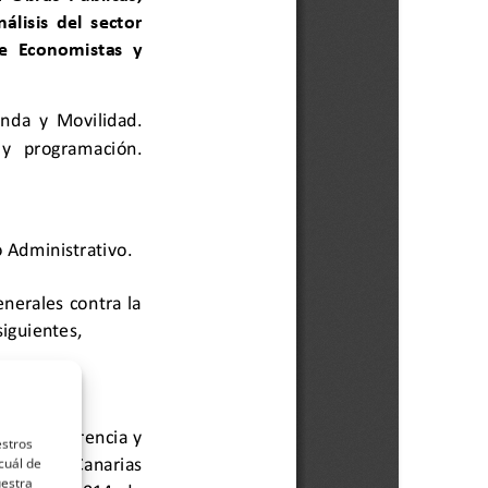
estros
cuál de
uestra