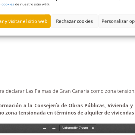
e cookies
de nuestro sitio web.
r y visitar el sitio web
Rechazar cookies
Personalizar op
al
,
colegio
,
consejería
,
economistas
,
Estimatoria
,
Gobierno de Canar
me para declarar Las Palmas de Gran Canaria como zona
ormación a la Consejería de Obras Públicas, Vivienda y 
 zona tensionada en términos de alquiler de viviendas 