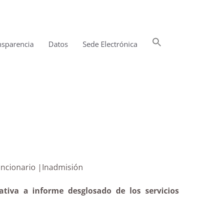
Buscar:
nsparencia
Datos
Sede Electrónica
Botón de búsqueda
rsonal funcionario |Inadmisión
ativa a informe desglosado de los servicios