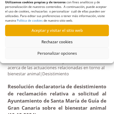
Animal
,
gasto
,
gatos
,
Gran Canaria
,
Las Palmas
,
Utilizamos cookies propias y de terceros
con fines analíticos y de
personalización de nuestros contenidos. A continuación, puede aceptar
maltrato animal
,
veterinarios
el uso de cookies, rechazarlas o personalizar cuál de ellas pueden ser
utilizadas. Para editar sus preferencias o tener más información, visite
nuestra
Política de cookies
de nuestro sitio web.
Aceptar y visitar el sitio web
R363/2024
Rechazar cookies
10/01/2025
Personalizar opciones
Solicitud de información al Ayuntamiento de Guía
acerca de las actuaciones relacionadas en torno al
bienestar animal|Desistimiento
Resolución declaratoria de desistimiento
de reclamación relativa a solicitud al
Ayuntamiento de Santa María de Guía de
Gran Canaria sobre el bienestar animal