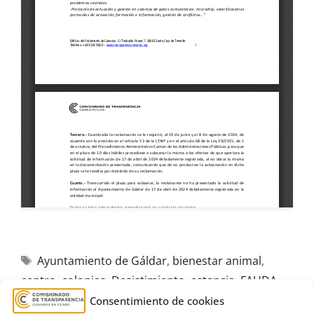
Ayuntamiento de Gáldar
,
bienestar animal
,
centro
,
colonias
,
Desistimiento
,
estancia
,
FAUDA
,
Federación de Asociaciones Unidas por la Defensa
Consentimiento de cookies