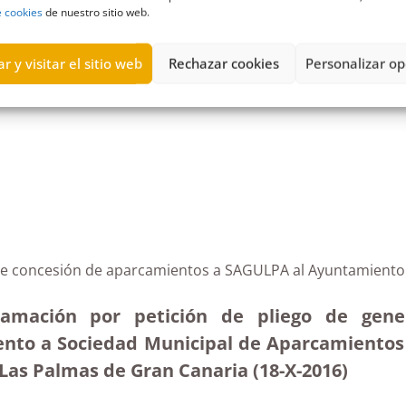
e cookies
de nuestro sitio web.
r y visitar el sitio web
Rechazar cookies
Personalizar op
de Candelaria
,
Canarias
,
Caravanas
,
estancia
,
Estimatoria
,
ordena
 de concesión de aparcamientos a SAGULPA al Ayuntamiento
lamación por petición de pliego de gene
ento a Sociedad Municipal de Aparcamientos 
Las Palmas de Gran Canaria
(18-X-2016)