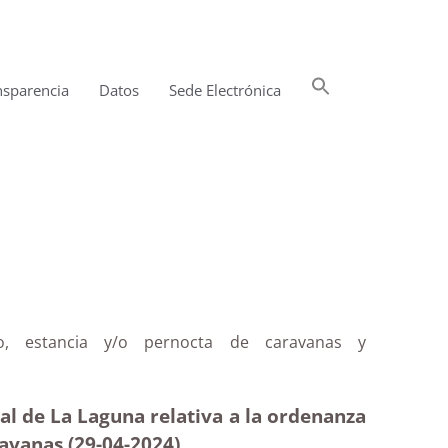
Buscar:
nsparencia
Datos
Sede Electrónica
Botón de búsqueda
o, estancia y/o pernocta de caravanas y
al de La Laguna relativa a la ordenanza
avanas (29-04
-2024)