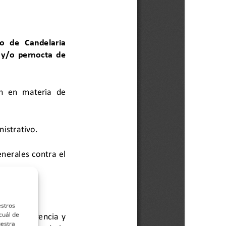
estros
cuál de
uestra