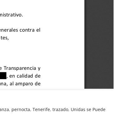
anza
,
pernocta
,
Tenerife
,
trazado
,
Unidas se Puede