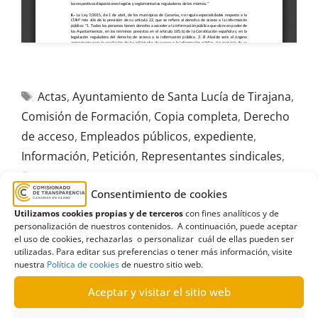
Actas
,
Ayuntamiento de Santa Lucía de Tirajana
,
Comisión de Formación
,
Copia completa
,
Derecho
de acceso
,
Empleados públicos
,
expediente
,
Información
,
Petición
,
Representantes sindicales
,
Sepca
Consentimiento de cookies
Utilizamos cookies propias y de terceros
con fines analíticos y de
personalización de nuestros contenidos. A continuación, puede aceptar
el uso de cookies, rechazarlas o personalizar cuál de ellas pueden ser
utilizadas. Para editar sus preferencias o tener más información, visite
R580/2021
nuestra
Política de cookies
de nuestro sitio web.
19/04/2022
Aceptar y visitar el sitio web