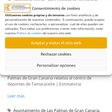
Ayuntamientos
,
Información en materia de empleo
Consentimiento de cookies
en el sector público
,
Información sobre los
Utilizamos cookies propias y de terceros
con fines analíticos y de
personalización de nuestros contenidos. A continuación, puede aceptar
servicios y procedimiento
el uso de cookies, rechazarlas o personalizar cuál de ellas pueden ser
utilizadas. Para editar sus preferencias o tener más información, visite
nuestra
Política de cookies
de nuestro sitio web.
Aceptar y visitar el sitio web
R311/2026
Rechazar cookies
08/06/2026
Personalizar opciones
Solicitud de información al Ayuntamiento de Las
Palmas de Gran Canaria relativa al centro de
deportes de Tamaraceite | Estimatoria
Leer más
Ayuntamiento de Las Palmas de Gran Canaria
,