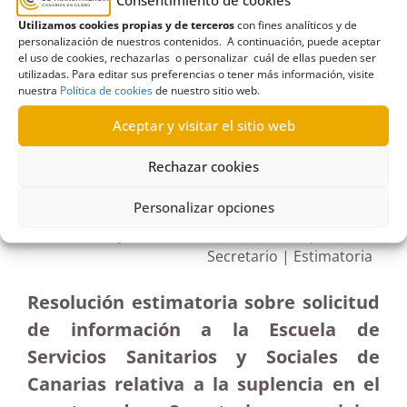
Laguna
,
Cargo
,
Estimatoria
,
funciones
,
Policía local
,
Consentimiento de cookies
Tenerife
Utilizamos cookies propias y de terceros
con fines analíticos y de
personalización de nuestros contenidos. A continuación, puede aceptar
el uso de cookies, rechazarlas o personalizar cuál de ellas pueden ser
utilizadas. Para editar sus preferencias o tener más información, visite
nuestra
Política de cookies
de nuestro sitio web.
Aceptar y visitar el sitio web
R377/2020
19/07/2022
Rechazar cookies
Personalizar opciones
Petición de información a la Escuela de Servicios
Sanitarios y Sociales de Canarias de suplencia de
Secretario | Estimatoria
Resolución estimatoria sobre solicitud
de información a la Escuela de
Servicios Sanitarios y Sociales de
Canarias relativa a la suplencia en el