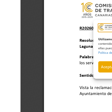
Utilizamo
contenido
ellas pued
Política d
Acepta