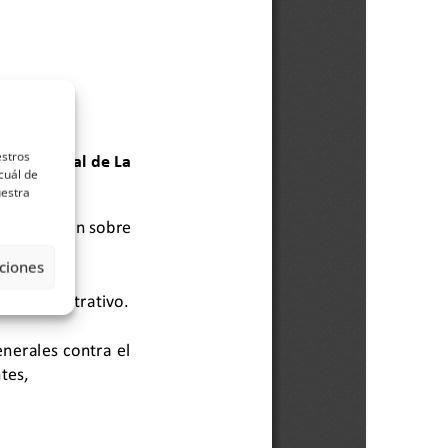
estros
cuál de
uestra
ciones