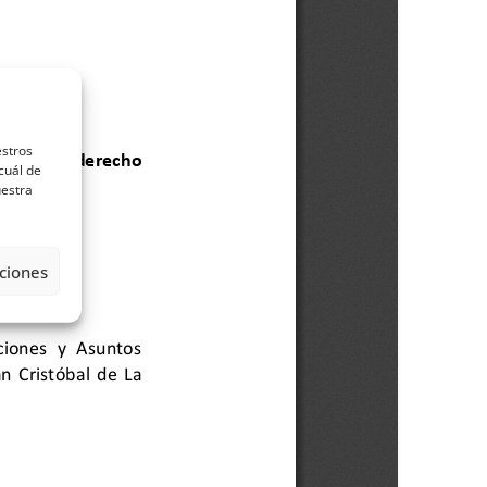
estros
cuál de
uestra
ciones