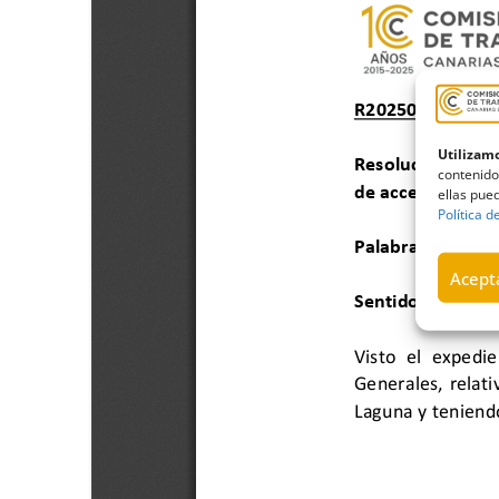
Utilizamo
contenido
ellas pued
Política d
Acepta