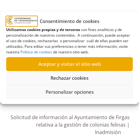
Ayuntamiento
,
Ayuntamiento de Haría
,
Consentimiento de cookies
denuncias recibidas
,
Expediente administrativo
,
Utilizamos cookies propias y de terceros
con fines analíticos y de
personalización de nuestros contenidos. A continuación, puede aceptar
infracción
,
Ordenanza de protección animal
,
el uso de cookies, rechazarlas o personalizar cuál de ellas pueden ser
PACMA
,
Partido Animalista con el Medio Ambiente
,
utilizadas. Para editar sus preferencias o tener más información, visite
nuestra
Política de cookies
de nuestro sitio web.
protección animal
Aceptar y visitar el sitio web
Rechazar cookies
R154/2022
Personalizar opciones
05/08/2022
Solicitud de información al Ayuntamiento de Firgas
relativa a la gestión de colonias felinas |
Inadmisión