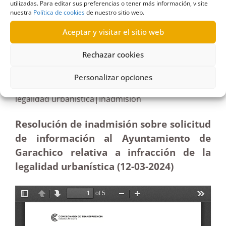
utilizadas. Para editar sus preferencias o tener más información, visite
nuestra
Política de cookies
de nuestro sitio web.
R112/2024
Aceptar y visitar el sitio web
02/07/2024
Rechazar cookies
Solicitud de información al Ayuntamiento de
Personalizar opciones
Garachico en relación con una infracción de la
legalidad urbanística|Inadmisión
Resolución de inadmisión sobre solicitud
de información al Ayuntamiento de
Garachico relativa a infracción de la
legalidad urbanística (12-03-2024)