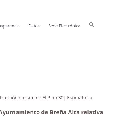
Buscar:
nsparencia
Datos
Sede Electrónica
Botón de búsqueda
 construcción en camino El Pino 30| Estimatoria
 Ayuntamiento de Breña Alta relativa