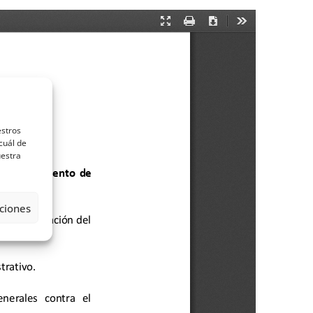
estros
cuál de
uestra
ciones