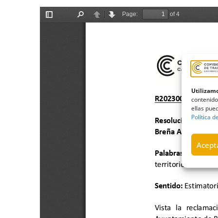
Utilizamo
contenido
ellas pued
Política d
Acepta