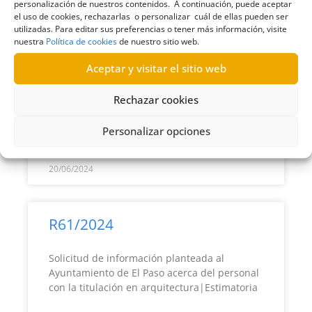
personalización de nuestros contenidos. A continuación, puede aceptar
el uso de cookies, rechazarlas o personalizar cuál de ellas pueden ser
R62/2024
utilizadas. Para editar sus preferencias o tener más información, visite
nuestra
Política de cookies
de nuestro sitio web.
Solicitud de información planteada al
Aceptar y visitar el sitio web
Ayuntamiento de Fuencaliente acerca del
personal con la titulación en
arquitectura|Estimatoria
Rechazar cookies
Personalizar opciones
LEER MÁS >>
20/06/2024
R61/2024
Solicitud de información planteada al
Ayuntamiento de El Paso acerca del personal
con la titulación en arquitectura|Estimatoria