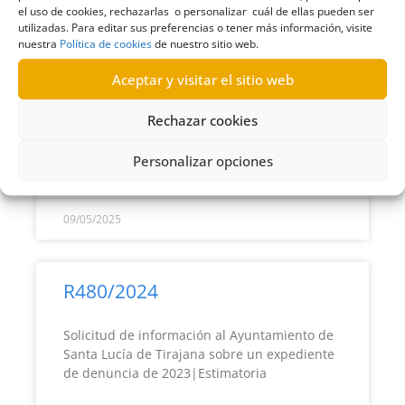
el uso de cookies, rechazarlas o personalizar cuál de ellas pueden ser
R500/2024
utilizadas. Para editar sus preferencias o tener más información, visite
nuestra
Política de cookies
de nuestro sitio web.
Solicitud de datos al Ayuntamiento de
Aceptar y visitar el sitio web
Valsequillo relacionados con el periodo
medio de pago a proveedores|Estimatoria
Rechazar cookies
Personalizar opciones
LEER MÁS >>
09/05/2025
R480/2024
Solicitud de información al Ayuntamiento de
Santa Lucía de Tirajana sobre un expediente
de denuncia de 2023|Estimatoria