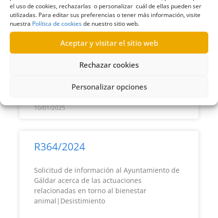
R365/2024
el uso de cookies, rechazarlas o personalizar cuál de ellas pueden ser
utilizadas. Para editar sus preferencias o tener más información, visite
nuestra
Política de cookies
de nuestro sitio web.
Solicitud de información al Ayuntamiento de
Arucas sobre partidas económicas que se
Aceptar y visitar el sitio web
dirigen al bienestar animal y centro de
estancia|Estimatoria
Rechazar cookies
LEER MÁS >>
Personalizar opciones
10/01/2025
R364/2024
Solicitud de información al Ayuntamiento de
Gáldar acerca de las actuaciones
relacionadas en torno al bienestar
animal|Desistimiento