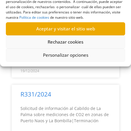
personalización de nuestros contenidos. A continuación, puede aceptar
el uso de cookies, rechazarlas o personalizar cuál de ellas pueden ser
R332/2024
utilizadas. Para editar sus preferencias o tener más información, visite
nuestra
Política de cookies
de nuestro sitio web.
Solicitud al Cabildo de La Palma de
Aceptar y visitar el sitio web
documentos de los expertos del Comité
Asesor del Plan Insular de
Emergencias|Terminación
Rechazar cookies
Personalizar opciones
LEER MÁS >>
19/12/2024
R331/2024
Solicitud de información al Cabildo de La
Palma sobre mediciones de CO2 en zonas de
Puerto Naos y La Bombilla|Terminación