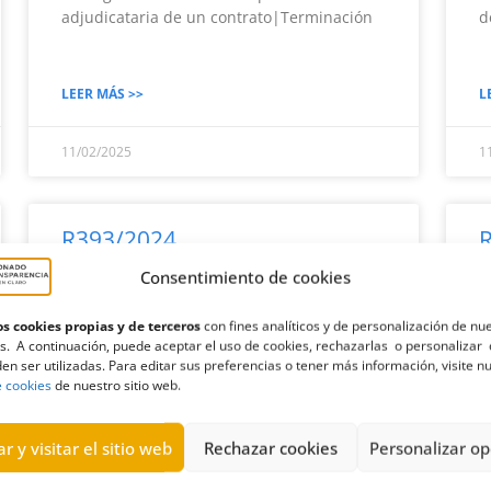
adjudicataria de un contrato|Terminación
d
LEER MÁS >>
L
11/02/2025
1
R393/2024
Consentimiento de cookies
Petición al Ayuntamiento de Fuencaliente
P
de las memorias justificativas de
F
s cookies propias y de terceros
con fines analíticos y de personalización de nu
subvenciones a la U. D Fuencaliente
c
s. A continuación, puede aceptar el uso de cookies, rechazarlas o personalizar 
|Terminación
en ser utilizadas. Para editar sus preferencias o tener más información, visite n
e cookies
de nuestro sitio web.
LEER MÁS >>
L
r y visitar el sitio web
Rechazar cookies
Personalizar op
10/02/2025
1