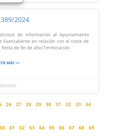
R389/2024
olicitud de información al Ayuntamiento
e Fuencaliente en relación con el coste de
a fiesta de fin de año|Terminación
EER MÁS >>
0/02/2025
5
26
27
28
29
30
31
32
33
34
60
61
62
63
64
65
66
67
68
69