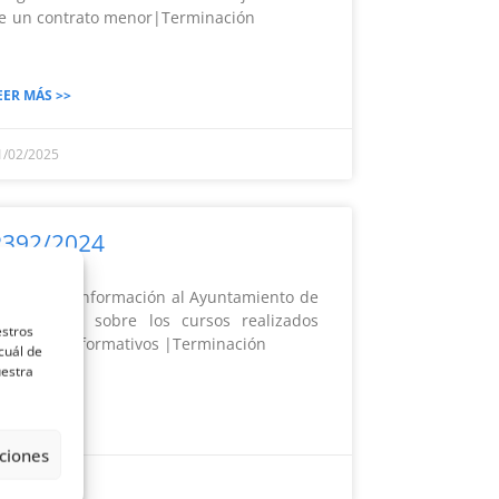
e un contrato menor|Terminación
EER MÁS >>
1/02/2025
R392/2024
etición de información al Ayuntamiento de
uencaliente sobre los cursos realizados
estros
on centros formativos |Terminación
cuál de
uestra
EER MÁS >>
ciones
0/02/2025