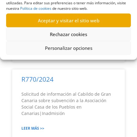
utilizadas. Para editar sus preferencias o tener más información, visite
nuestra
Política de cookies
de nuestro sitio web.
Solicitud de información al Cabildo de Gran
Canaria sobre justificación de subvención a la
Aceptar y visitar el sitio web
Fundación Anesvad|Inadmisión
Rechazar cookies
LEER MÁS >>
Personalizar opciones
08/05/2025
R770/2024
Solicitud de información al Cabildo de Gran
Canaria sobre subvención a la Asociación
Social Casa de los Pueblos en
Canarias|Inadmisión
LEER MÁS >>