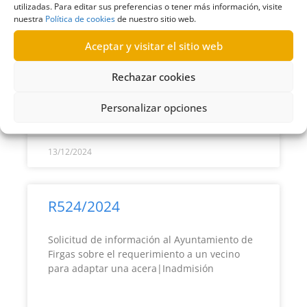
R529/2024
utilizadas. Para editar sus preferencias o tener más información, visite
nuestra
Política de cookies
de nuestro sitio web.
Solicitud de información dirigida al Gobierno
Aceptar y visitar el sitio web
de Canarias sobre unos dosieres en relación
con unas averiguaciones previas|Estimatoria
Rechazar cookies
Personalizar opciones
LEER MÁS >>
13/12/2024
R524/2024
Solicitud de información al Ayuntamiento de
Firgas sobre el requerimiento a un vecino
para adaptar una acera|Inadmisión