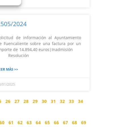
4/01/2025
R505/2024
olicitud de información al Ayuntamiento
e Fuencaliente sobre una factura por un
mporte de 14.894,40 euros|Inadmisión
Resolución
EER MÁS >>
3/01/2025
5
26
27
28
29
30
31
32
33
34
60
61
62
63
64
65
66
67
68
69