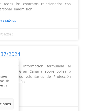
e todos los contratos relacionados con
personal|Inadmisión
EER MÁS >>
4/01/2025
R37/2024
olicitud de información formulada al
abildo de Gran Canaria sobre póliza o
eguro de los voluntarios de Protección
estros
cuál de
ivil|Inadmisión
uestra
EER MÁS >>
ciones