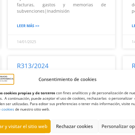
facturas, gastos y memorias de
d
subvenciones|Inadmisión
LEER MÁS >>
L
14/01/2025
1
R313/2024
Consentimiento de cookies
Solicitud de información al Ayuntamiento
S
de Teguise sobre dos licencias de auto-taxi
C
adaptadas a personas con movilidad
s
s cookies propias y de terceros
con fines analíticos y de personalización de nu
s. A continuación, puede aceptar el uso de cookies, rechazarlas o personalizar 
reducida|Estimatoria
C
en ser utilizadas. Para editar sus preferencias o tener más información, visite n
e cookies
de nuestro sitio web.
LEER MÁS >>
L
r y visitar el sitio web
Rechazar cookies
Personalizar op