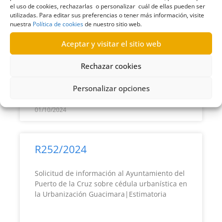
R253/2024
el uso de cookies, rechazarlas o personalizar cuál de ellas pueden ser
utilizadas. Para editar sus preferencias o tener más información, visite
nuestra
Política de cookies
de nuestro sitio web.
Solicitud de documentación al Ayuntamiento
de Vilaflor relacionada con la ejecución de 76
Aceptar y visitar el sitio web
viviendas en La Escalona|Estimatoria
Rechazar cookies
LEER MÁS >>
Personalizar opciones
01/10/2024
R252/2024
Solicitud de información al Ayuntamiento del
Puerto de la Cruz sobre cédula urbanística en
la Urbanización Guacimara|Estimatoria