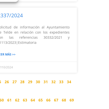
R337/2024
olicitud de información al Ayuntamiento
e Telde en relación con los expedientes
on las referencias 30332/2021 y
1113/2023|Estimatoria
EER MÁS >>
7/10/2024
5
26
27
28
29
30
31
32
33
34
60
61
62
63
64
65
66
67
68
69