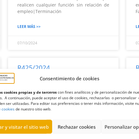
realicen cualquier función sin relación de
e
empleo|Terminación
F
LEER MÁS >>
L
07/10/2024
0
R425/2024
Consentimiento de cookies
Solicitud de información al Servicio Canario
S
de la Salud acerca de resoluciones de
e
s cookies propias y de terceros
con fines analíticos y de personalización de nu
compatibilidad de determinado
s. A continuación, puede aceptar el uso de cookies, rechazarlas o personalizar 
personal|Desestimatoria
en ser utilizadas. Para editar sus preferencias o tener más información, visite n
e cookies
de nuestro sitio web.
LEER MÁS >>
L
r y visitar el sitio web
Rechazar cookies
Personalizar op
07/10/2024
0