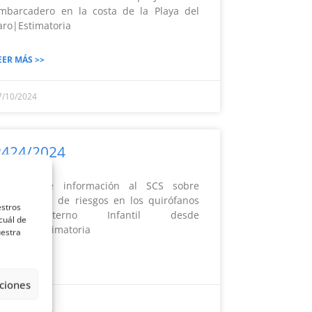
mbarcadero en la costa de la Playa del
aro|Estimatoria
EER MÁS >>
7/10/2024
R424/2024
olicitud de información al SCS sobre
valuaciones de riesgos en los quirófanos
estros
del Materno Infantil desde
cuál de
2012|Desestimatoria
uestra
EER MÁS >>
ciones
7/10/2024