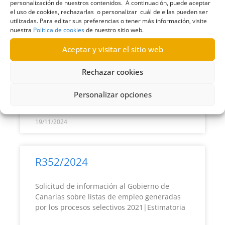
personalización de nuestros contenidos. A continuación, puede aceptar
el uso de cookies, rechazarlas o personalizar cuál de ellas pueden ser
R386/2024
utilizadas. Para editar sus preferencias o tener más información, visite
nuestra
Política de cookies
de nuestro sitio web.
Solicitud de información al Ayuntamiento de
Aceptar y visitar el sitio web
San Bartolomé de Tirajana en relación con el
área de bienestar animal|Estimatoria
Rechazar cookies
Personalizar opciones
LEER MÁS >>
19/11/2024
R352/2024
Solicitud de información al Gobierno de
Canarias sobre listas de empleo generadas
por los procesos selectivos 2021|Estimatoria