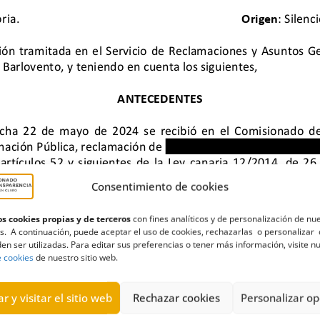
Consentimiento de cookies
s cookies propias y de terceros
con fines analíticos y de personalización de nu
s. A continuación, puede aceptar el uso de cookies, rechazarlas o personalizar 
en ser utilizadas. Para editar sus preferencias o tener más información, visite n
lovento
,
depósito
,
Estimatoria
,
ingresos
,
La Palma
,
Los Camachos
,
e cookies
de nuestro sitio web.
r y visitar el sitio web
Rechazar cookies
Personalizar op