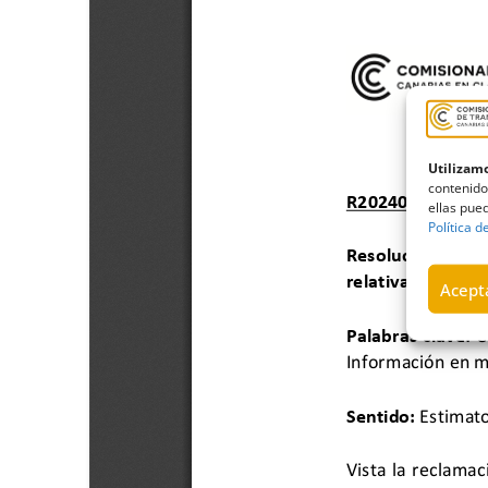
Utilizamo
contenido
ellas pued
Política d
Acepta