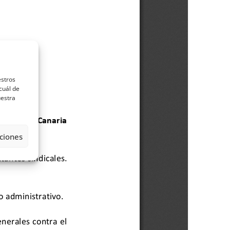
estros
cuál de
uestra
ciones