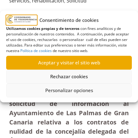
servicios
,
rehabilitación
,
Solicitud
Consentimiento de cookies
Utilizamos cookies propias y de terceros
con fines analíticos y de
personalización de nuestros contenidos. A continuación, puede aceptar
R118/2021
el uso de cookies, rechazarlas o personalizar cuál de ellas pueden ser
utilizadas. Para editar sus preferencias o tener más información, visite
11/06/2021
nuestra
Política de cookies
de nuestro sitio web.
Aceptar y visitar el sitio web
Solicitud al Ayuntamiento de Las Palmas de Gran
Canaria relativa a los contratos de nulidad en
Rechazar cookies
Servicios Sociales| Terminación
Personalizar opciones
Resolución de terminación sobre
solicitud de información al
Ayuntamiento de Las Palmas de Gran
Canaria relativa a los contratos de
nulidad de la concejalía delegada del