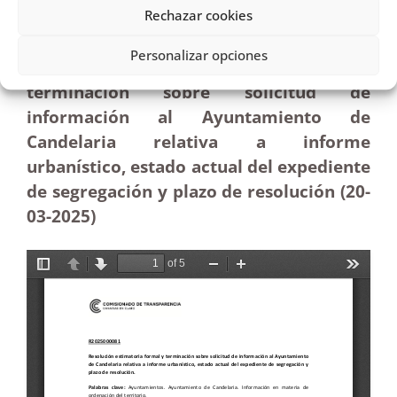
informe urbanístico, estado actual y el plazo de
Rechazar cookies
resolución |Estimatoria
Personalizar opciones
Resolución estimatoria formal y
terminación sobre solicitud de
información al Ayuntamiento de
Candelaria relativa a informe
urbanístico, estado actual del expediente
de segregación y plazo de resolución (20-
03-2025
)