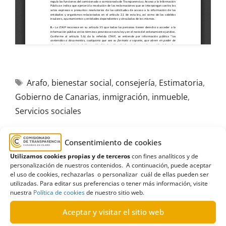
Arafo
,
bienestar social
,
consejería
,
Estimatoria
,
Gobierno de Canarias
,
inmigración
,
inmueble
,
Servicios sociales
Consentimiento de cookies
Utilizamos cookies propias y de terceros
con fines analíticos y de
personalización de nuestros contenidos. A continuación, puede aceptar
R81/2025
el uso de cookies, rechazarlas o personalizar cuál de ellas pueden ser
utilizadas. Para editar sus preferencias o tener más información, visite
06/11/2025
nuestra
Política de cookies
de nuestro sitio web.
Aceptar y visitar el sitio web
Solicitud al Ayuntamiento de Candelaria del