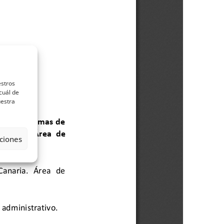
estros
cuál de
uestra
ciones