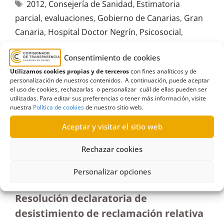
2012
,
Consejería de Sanidad
,
Estimatoria
parcial
,
evaluaciones
,
Gobierno de Canarias
,
Gran
Canaria
,
Hospital Doctor Negrín
,
Psicosocial
,
Secretaría General Técnica
,
Urología
Consentimiento de cookies
Utilizamos cookies propias y de terceros
con fines analíticos y de
personalización de nuestros contenidos. A continuación, puede aceptar
el uso de cookies, rechazarlas o personalizar cuál de ellas pueden ser
utilizadas. Para editar sus preferencias o tener más información, visite
R88/2022
nuestra
Política de cookies
de nuestro sitio web.
03/08/2022
Aceptar y visitar el sitio web
Solicitud de información a la Consejería de Obras
Rechazar cookies
Públicas del recurso frente a Resolución de
Personalizar opciones
Secretaría General Técnica| Desistimiento
Resolución declaratoria de
desistimiento de reclamación relativa