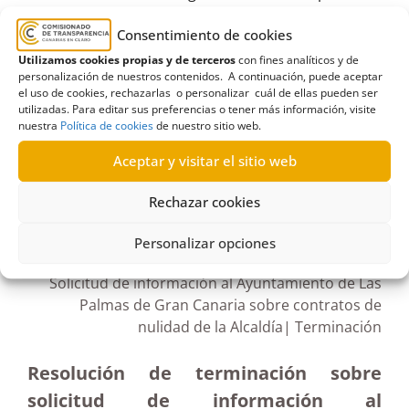
Educación
,
estimatoria formal
,
Formación
Consentimiento de cookies
profesional
,
Gobierno de Canarias
,
institutos
,
Utilizamos cookies propias y de terceros
con fines analíticos y de
limpieza
,
Secretaría General Técnica
,
secundaria
,
personalización de nuestros contenidos. A continuación, puede aceptar
el uso de cookies, rechazarlas o personalizar cuál de ellas pueden ser
Terminación
utilizadas. Para editar sus preferencias o tener más información, visite
nuestra
Política de cookies
de nuestro sitio web.
Aceptar y visitar el sitio web
R111/2021
Rechazar cookies
08/06/2021
Personalizar opciones
Solicitud de información al Ayuntamiento de Las
Palmas de Gran Canaria sobre contratos de
nulidad de la Alcaldía| Terminación
Resolución de terminación sobre
solicitud de información al