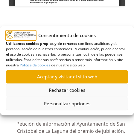
Acceso a informes
,
Consejería de Obras
Consentimiento de cookies
Públicas Transportes y Vivienda
,
Empleo público
,
Utilizamos cookies propias y de terceros
con fines analíticos y de
Gobierno de Canarias
,
Procesos de consolidación
,
personalización de nuestros contenidos. A continuación, puede aceptar
Recurso de reposición
,
Resolución
,
Secretaría
el uso de cookies, rechazarlas o personalizar cuál de ellas pueden ser
utilizadas. Para editar sus preferencias o tener más información, visite
General Técnica
,
Solicitud de información
nuestra
Política de cookies
de nuestro sitio web.
Aceptar y visitar el sitio web
Rechazar cookies
R67/2022
Personalizar opciones
03/08/2022
Petición de información al Ayuntamiento de San
Cristóbal de La Laguna del premio de jubilación,