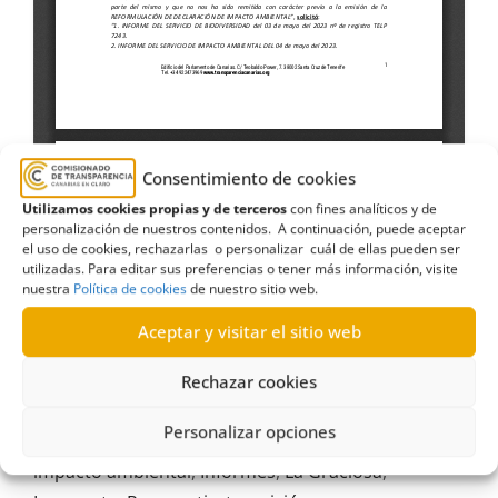
Consentimiento de cookies
Utilizamos cookies propias y de terceros
con fines analíticos y de
personalización de nuestros contenidos. A continuación, puede aceptar
el uso de cookies, rechazarlas o personalizar cuál de ellas pueden ser
utilizadas. Para editar sus preferencias o tener más información, visite
nuestra
Política de cookies
de nuestro sitio web.
Aceptar y visitar el sitio web
Rechazar cookies
avutarda
,
biodiversidad
,
consejería
,
energía
,
Personalizar opciones
Estimatoria
,
Fuerteventura
,
Gobierno de Canarias
,
impacto ambiental
,
Informes
,
La Graciosa
,