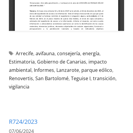
Arrecife
,
avifauna
,
consejería
,
energía
,
Estimatoria
,
Gobierno de Canarias
,
impacto
ambiental
,
Informes
,
Lanzarote
,
parque eólico
,
Renovertis
,
San Bartolomé
,
Teguise I
,
transición
,
vigilancia
R724/2023
07/06/2024