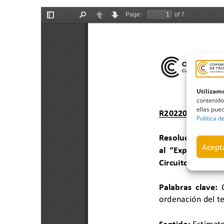
Utilizamo
contenido
ellas pued
Política d
Acepta