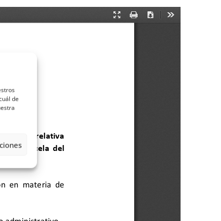
estros
cuál de
uestra
ciones