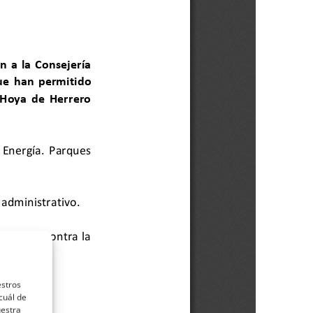
estros
cuál de
uestra