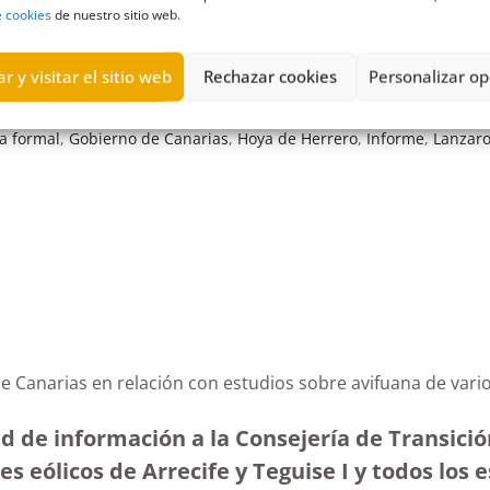
e cookies
de nuestro sitio web.
r y visitar el sitio web
Rechazar cookies
Personalizar op
ia formal
,
Gobierno de Canarias
,
Hoya de Herrero
,
Informe
,
Lanzaro
no de Canarias en relación con estudios sobre avifu
d de información a la Consejería de Transición
s eólicos de Arrecife y Teguise I y todos los 