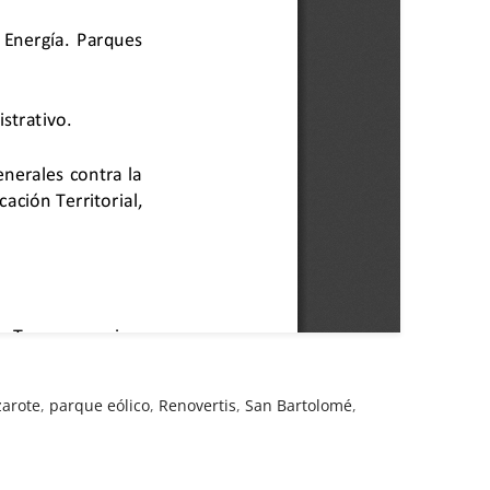
zarote
,
parque eólico
,
Renovertis
,
San Bartolomé
,