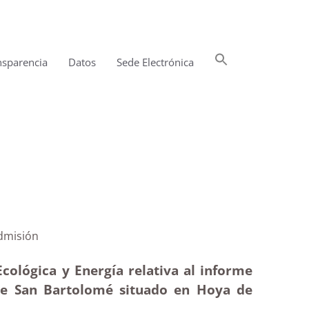
Buscar:
nsparencia
Datos
Sede Electrónica
Botón de búsqueda
tolomé|Inadmisión
cológica y Energía relativa al informe
 de San Bartolomé situado en Hoya de