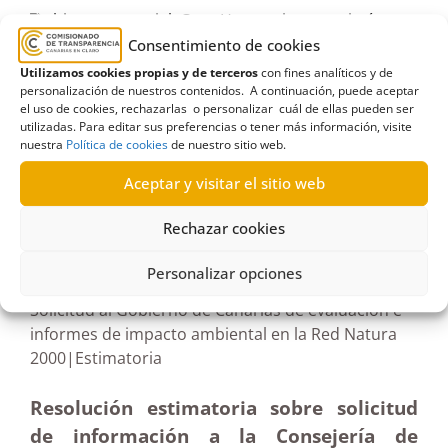
bienestar social
,
Casa Hortensia
,
consejería
,
Consentimiento de cookies
estimatoria formal
,
expediente
,
familias
,
Gáldar
,
Utilizamos cookies propias y de terceros
con fines analíticos y de
igualdad
,
infancia
,
inspecciones
,
juventud
,
personalización de nuestros contenidos. A continuación, puede aceptar
Terminación
el uso de cookies, rechazarlas o personalizar cuál de ellas pueden ser
utilizadas. Para editar sus preferencias o tener más información, visite
nuestra
Política de cookies
de nuestro sitio web.
Aceptar y visitar el sitio web
R56/2025
Rechazar cookies
03/06/2025
Personalizar opciones
Solicitud al Gobierno de Canarias de evaluación e
informes de impacto ambiental en la Red Natura
2000|Estimatoria
Resolución estimatoria sobre solicitud
de información a la Consejería de