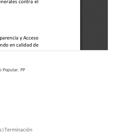
o Popular
,
PP
4 proyectos|Terminación