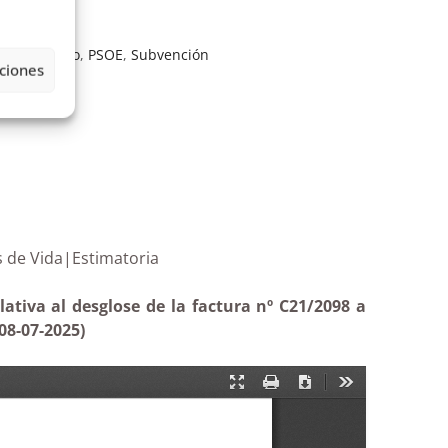
ñol
,
proyecto
,
PSOE
,
Subvención
ciones
tunidades de Vida|Estimatoria
ativa al desglose de la factura nº C21/2098 a
08-07-2025)