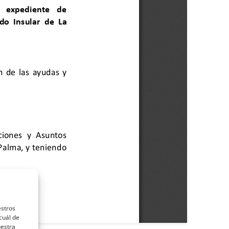
estros
cuál de
uestra