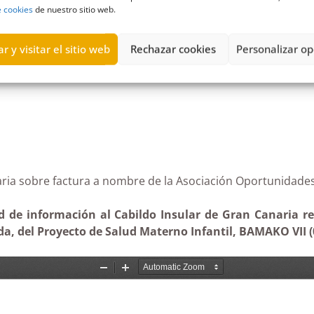
e cookies
de nuestro sitio web.
upos políticos
,
La Palma Nueva era
,
Partido Socialista Obrero Espa
r y visitar el sitio web
Rechazar cookies
Personalizar op
 Canaria sobre factura a nombre de la Asociación Opor
ud de información al Cabildo Insular de Gran Canaria rel
a, del Proyecto de Salud Materno Infantil, BAMAKO VII (