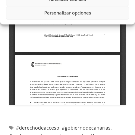
Personalizar opciones
#derechodeacceso
,
#gobiernodecanarias
,