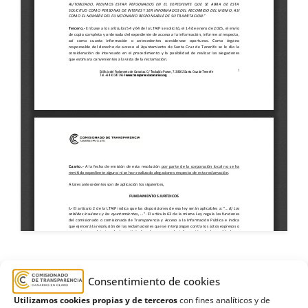
Consentimiento de cookies
asociación
,
autorización
,
Ayuntamiento de
Utilizamos cookies propias y de terceros
con fines analíticos y de
Santa Cruz de Tenerife
,
cámaras
,
El Perenquén
,