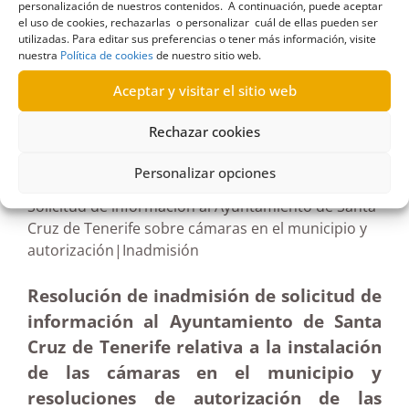
personalización de nuestros contenidos. A continuación, puede aceptar
Estimatoria
,
Urban Centro
,
vecinos
el uso de cookies, rechazarlas o personalizar cuál de ellas pueden ser
utilizadas. Para editar sus preferencias o tener más información, visite
nuestra
Política de cookies
de nuestro sitio web.
Aceptar y visitar el sitio web
R314/2025
Rechazar cookies
16/06/2025
Personalizar opciones
Solicitud de información al Ayuntamiento de Santa
Cruz de Tenerife sobre cámaras en el municipio y
autorización|Inadmisión
Resolución de inadmisión de solicitud de
información al Ayuntamiento de Santa
Cruz de Tenerife relativa a la instalación
de las cámaras en el municipio y
resoluciones de autorización de las