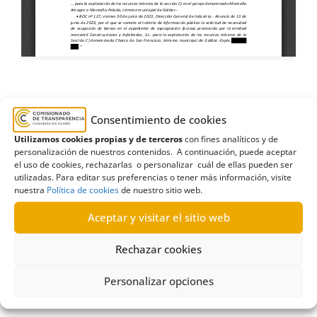
Amagro
,
Asociación Cultural Altahay
,
Consentimiento de cookies
autónomos
,
Ayuntamiento de Gáldar
,
comercio
,
Utilizamos cookies propias y de terceros
con fines analíticos y de
consejería
,
Economía
,
estimatoria formal
,
personalización de nuestros contenidos. A continuación, puede aceptar
el uso de cookies, rechazarlas o personalizar cuál de ellas pueden ser
Gobierno de Canarias
,
Gran Canaria
,
Industria
,
utilizadas. Para editar sus preferencias o tener más información, visite
minas
,
monumento natural
,
Terminación
nuestra
Política de cookies
de nuestro sitio web.
Aceptar y visitar el sitio web
Rechazar cookies
R120/2025
Personalizar opciones
30/06/2025