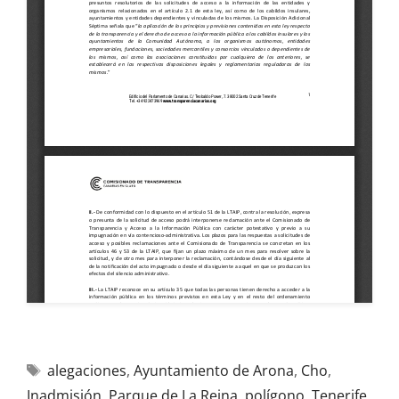
alegaciones
,
Ayuntamiento de Arona
,
Cho
,
Inadmisión
,
Parque de La Reina
,
polígono
,
Tenerife