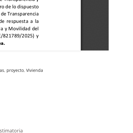
as
,
proyecto
,
Vivienda
Agaete|Estimatoria