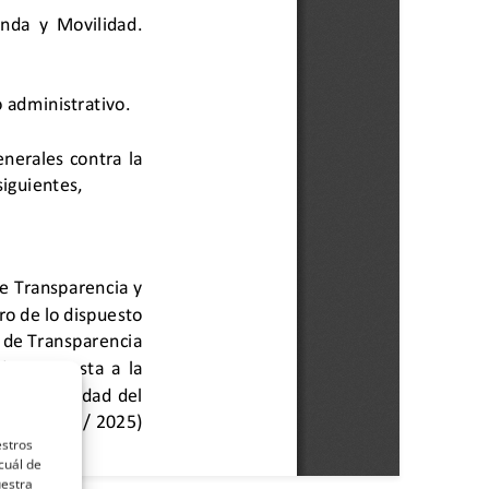
estros
cuál de
uestra