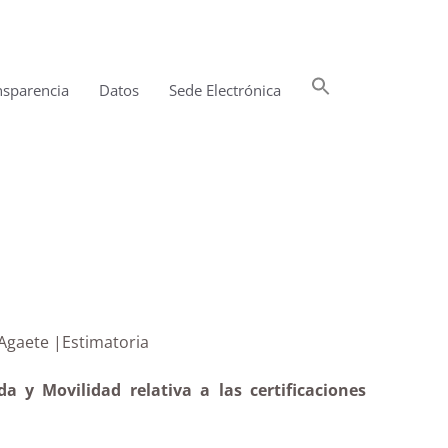
Buscar:
nsparencia
Datos
Sede Electrónica
Botón de búsqueda
l Risco-Agaete |Estimatoria
a y Movilidad relativa a las certificaciones