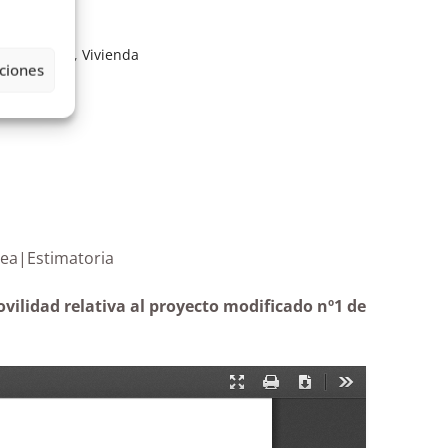
as
,
proyecto
,
Vivienda
ciones
te-La Aldea|Estimatoria
vilidad relativa al proyecto modificado nº1 de