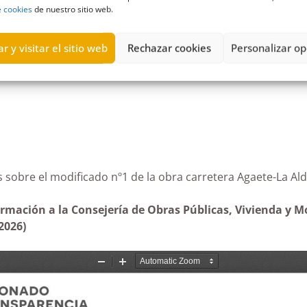
e cookies
de nuestro sitio web.
,
Gobierno de Canarias
,
modificado
,
movilidad
,
obra
,
Obras Públic
r y visitar el sitio web
Rechazar cookies
Personalizar op
rias sobre el modificado nº1 de la obra carretera Agae
ormación a la Consejería de Obras Públicas, Vivienda y Mo
2026)