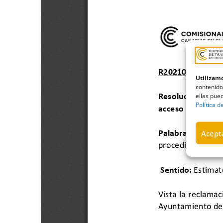
Utilizamo
contenido
ellas pued
Política d
Acepta