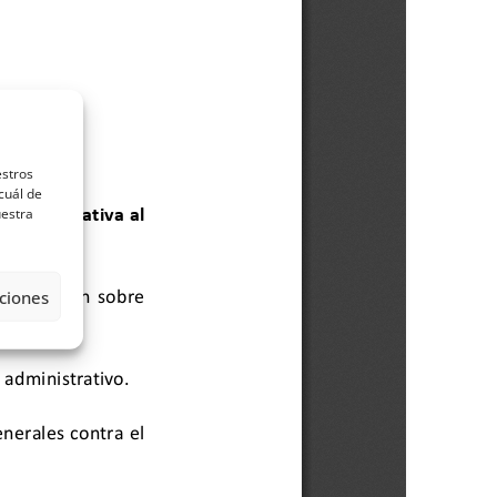
estros
cuál de
uestra
ciones