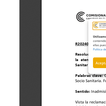
Utilizamo
contenido
ellas pued
Política d
Acepta