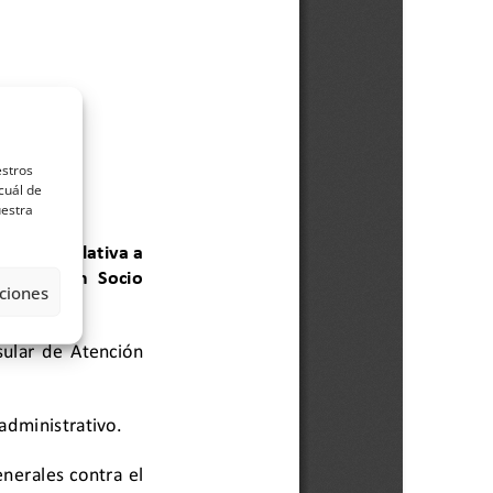
estros
cuál de
uestra
ciones