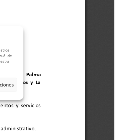
estros
cuál de
uestra
ciones