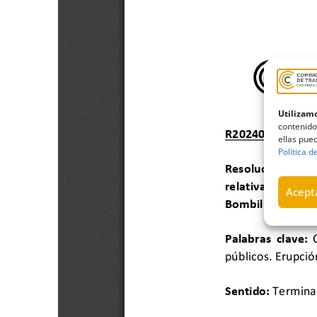
Utilizamo
contenido
ellas pued
Política d
Acepta